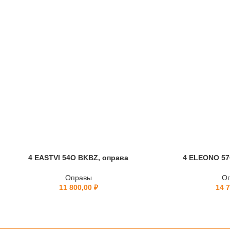
4 EASTVI 54O BKBZ, оправа
4 ELEONO 57
Оправы
О
11 800,00
₽
14 