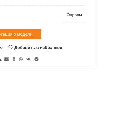
Оправы
ьтация о модели
ию
Добавить в избранное
я: