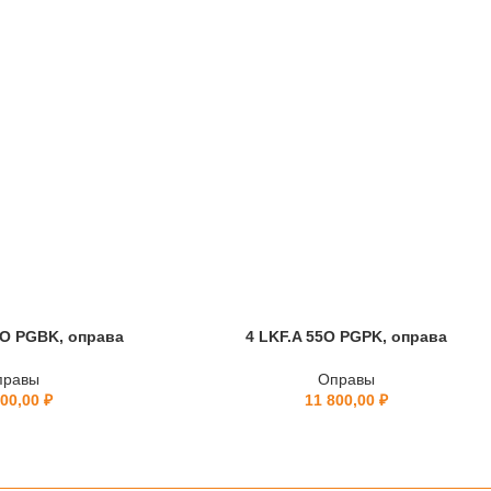
O PGBK, оправа
4 LKF.A 55O PGPK, оправа
правы
Оправы
700,00
₽
11 800,00
₽