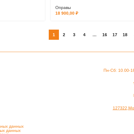
Оправы
18 900,00
₽
1
2
3
4
…
16
17
18
Пн-Сб: 10.00-1
127322,Мос
ьных данных
ных данных