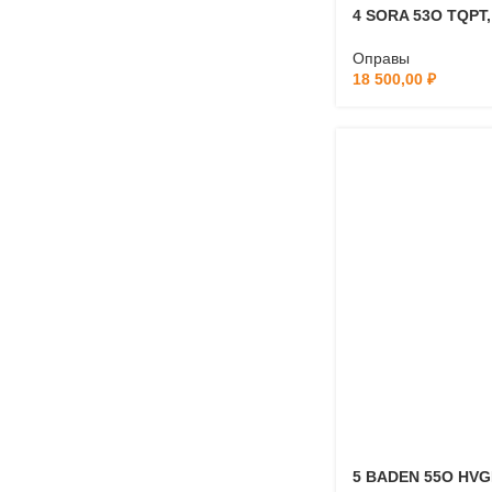
4 SORA 53O TQPT,
Оправы
18 500,00
₽
5 BADEN 55O HVG