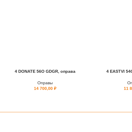
4 DONATE 56O GDGR, оправа
4 EASTVI 54
Оправы
О
14 700,00
₽
11 