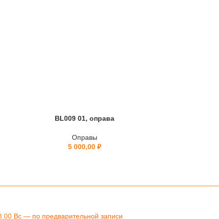
BL009 01, оправа
BL0
Оправы
5 000,00
₽
8.00
Вс — по предварительной записи