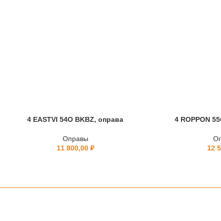
4 EASTVI 54O BKBZ, оправа
4 ROPPON 55
Оправы
О
11 800,00
₽
12 