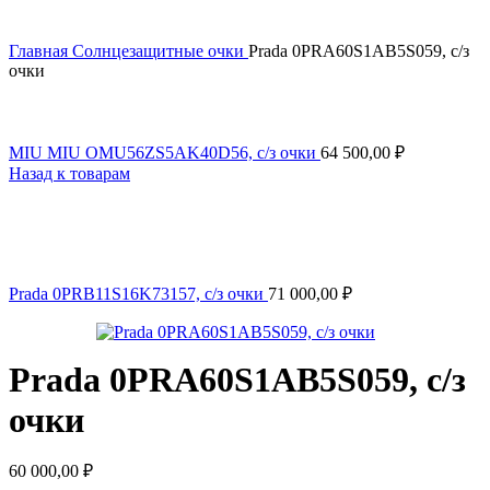
Главная
Солнцезащитные очки
Prada 0PRA60S1AB5S059, с/з
очки
MIU MIU OMU56ZS5AK40D56, с/з очки
64 500,00
₽
Назад к товарам
Prada 0PRB11S16K73157, с/з очки
71 000,00
₽
Prada 0PRA60S1AB5S059, с/з
очки
60 000,00
₽