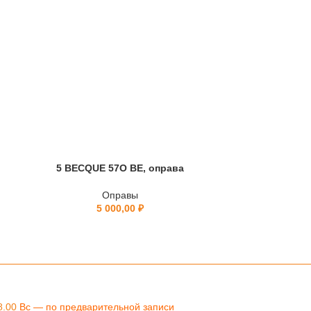
5 BECQUE 57O BE, оправа
BL0
Оправы
5 000,00
₽
8.00
Вс — по предварительной записи