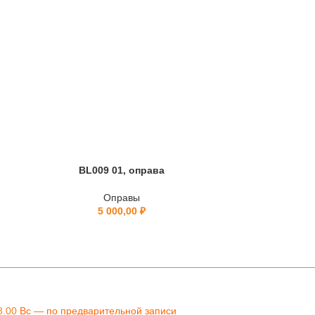
BL009 01, оправа
BL0
Оправы
5 000,00
₽
8.00
Вс — по предварительной записи