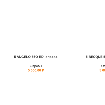
5 ANGELO 55O RD, оправа
5 BECQUE 5
Оправы
О
5 000,00
₽
5 0