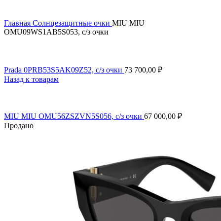
Главная
Солнцезащитные очки
MIU MIU
OMU09WS1AB5S053, с/з очки
Prada 0PRB53S5AK09Z52, с/з очки
73 700,00
₽
Назад к товарам
MIU MIU OMU56ZSZVN5S056, с/з очки
67 000,00
₽
Продано