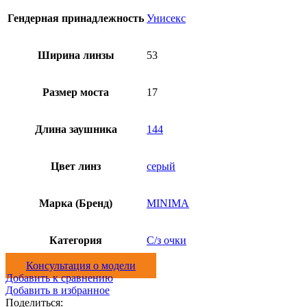
Гендерная принадлежность
Унисекс
Ширина линзы
53
Размер моста
17
Длина заушника
144
Цвет линз
серый
Марка (Бренд)
MINIMA
Категория
С/з очки
Консультация о модели
Добавить к сравнению
Добавить в избранное
Поделиться: