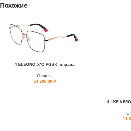
Похожие
4 ELEONO 57O PGBK, оправа
Оправы
14 700,00
₽
4 LKF.A 55
О
11 