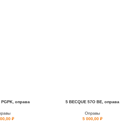
O PGPK, оправа
5 BECQUE 57O BE, оправа
правы
Оправы
800,00
₽
5 000,00
₽