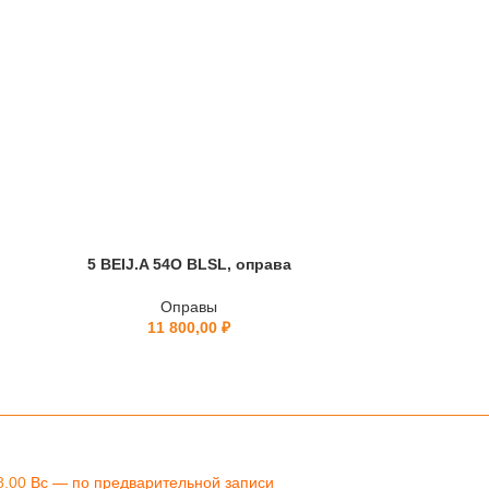
5 BEIJ.A 54O BLSL, оправа
AL30
Оправы
11 800,00
₽
8.00
Вс — по предварительной записи