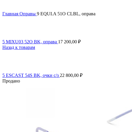
Главная
Оправы
9 EQUI.A 51O CLBL, оправа
5 MIXU03 52O BK, оправа
17 200,00
₽
Назад к товарам
5 ESCAST 54S BK, очки с/з
22 800,00
₽
Продано