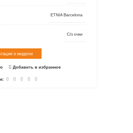
ETNIA Barcelona
С/з очки
ьтация о модели
ию
Добавить в избранное
я: