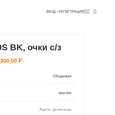
ВХОД / РЕГИСТРАЦИЯ
S BK, очки с/з
 300,00
₽
Ободковая
круглая
Ацетат целлюлозы