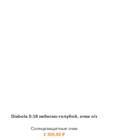
Diabola 0-18 небесно-голубой, очки с/з
LA9100
Солнцезащитные очки
Солнц
2 300,00
₽