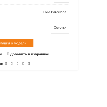
ETNIA Barcelona
С/з очки
ьтация о модели
ию
Добавить в избранное
я: