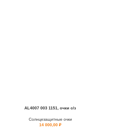
AL4007 003 1151, очки с/з
AL5033 0
Солнцезащитные очки
Солнц
14 000,00
₽